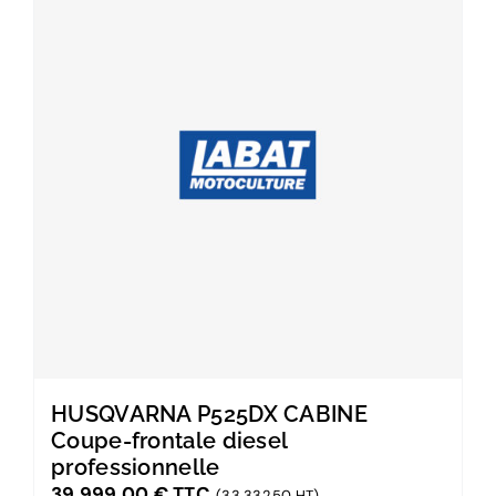
HUSQVARNA P525DX CABINE
Coupe-frontale diesel
professionnelle
39 999,00
€
TTC
(33 332,50 HT)