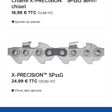
Chaîne X-PRECISION™ SP11G Semi-
chisel
14,98
€
TTC
(12,48 HT)
Ajouter au panier
X-PRECISION™ SP11G
24,99
€
TTC
(20,83 HT)
Choix des options