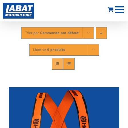
Passer
au
contenu
Trier par
Commande par défaut
Montrer
6 produits