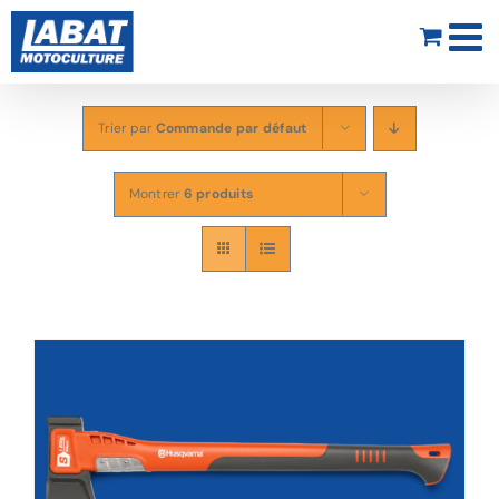
Passer
au
contenu
Trier par
Commande par défaut
Montrer
6 produits