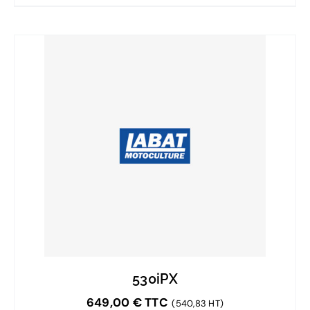
530iPX
649,00
€
TTC
(540,83 HT)