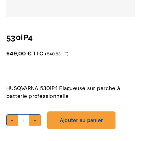
530iP4
649,00
€
TTC
(540,83 HT)
HUSQVARNA 530iP4 Elagueuse sur perche à
batterie professionnelle
Ajouter au panier
quantité
de
530iP4