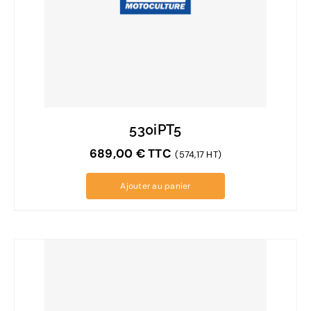
530iPT5
689,00
€
TTC
(574,17 HT)
Ajouter au panier