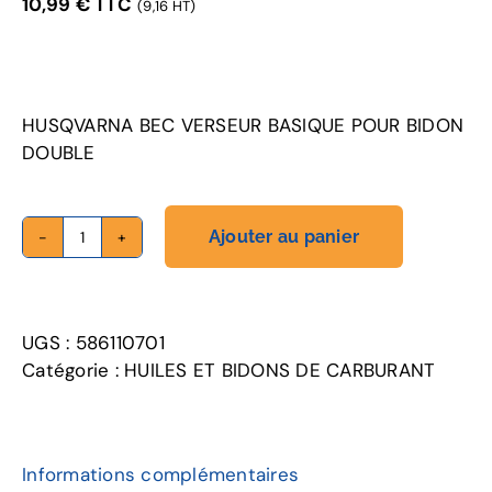
10,99
€
TTC
(9,16 HT)
HUSQVARNA BEC VERSEUR BASIQUE POUR BIDON
DOUBLE
Ajouter au panier
quantité
de
BEC
VERSEUR
UGS :
586110701
BASIQUE
Catégorie :
HUILES ET BIDONS DE CARBURANT
POUR
BIDON
DOUBLE
Informations complémentaires