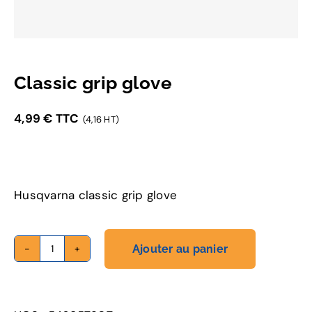
Classic grip glove
4,99
€
TTC
(4,16 HT)
Husqvarna classic grip glove
Ajouter au panier
quantité
de
Classic
grip