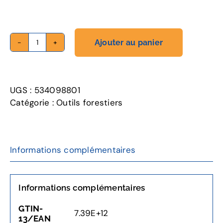
Ajouter au panier
quantité
de
Corde
d’escalade,
UGS :
534098801
11,8 mm
Catégorie :
Outils forestiers
Informations complémentaires
Informations complémentaires
GTIN-
7.39E+12
13/EAN