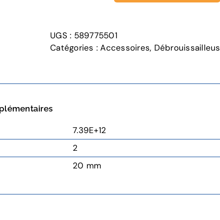
de
COUTEAU
BROYEUR
UGS :
589775501
Catégories :
Accessoires
,
Débrouissailleu
plémentaires
7.39E+12
2
20 mm