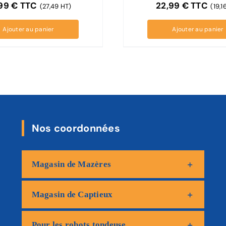
,99
€
TTC
22,99
€
TTC
(27,49 HT)
(19,1
Ajouter au panier
Ajouter au panier
Nos coordonnées
Magasin de Mazères
Magasin de Captieux
Pour les robots tondeuse