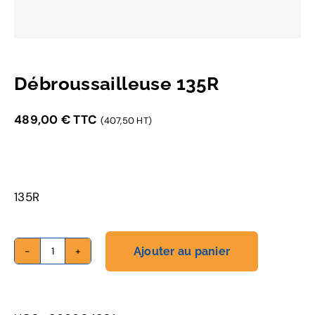
Débroussailleuse 135R
489,00
€
TTC
(407,50 HT)
135R
Ajouter au panier
quantité
de
Débroussailleuse
135R