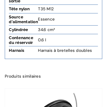
sortie
T35 M12
Tête nylon
Source
Essence
d'alimentation
34.6 cm³
Cylindrée
Contenance
0.6 l
du réservoir
Harnais à bretelles doubles
Harnais
Produits similaires