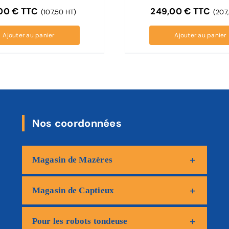
,00
€
TTC
249,00
€
TTC
(107,50 HT)
(207
Ajouter au panier
Ajouter au panier
Nos coordonnées
Magasin de Mazères
Magasin de Captieux
Pour les robots tondeuse