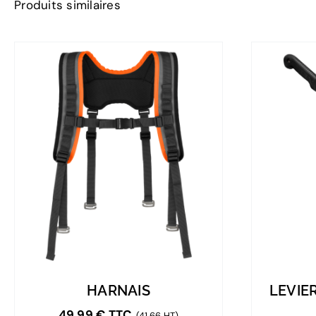
Produits similaires
HARNAIS
LEVIE
49,99
€
TTC
(41,66 HT)