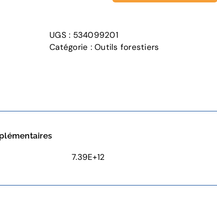
de
Fausse
fourche
UGS :
534099201
Catégorie :
Outils forestiers
plémentaires
7.39E+12