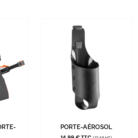
ORTE-
PORTE-AÉROSOL
14,99
€
TTC
(12,49 HT)