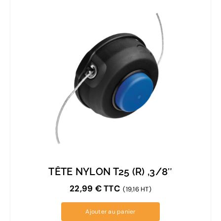
TÊTE NYLON T25 (R) ,3/8″
22,99
€
TTC
(19,16 HT)
Ajouter au panier