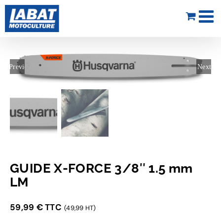
Passer
au
contenu
Previous
Next
GUIDE X-FORCE 3/8″ 1.5 mm
LM
59,99
€
TTC
(49,99 HT)