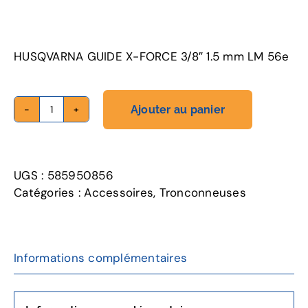
HUSQVARNA GUIDE X-FORCE 3/8″ 1.5 mm LM 56e
Ajouter au panier
quantité
de
GUIDE
X-
UGS :
585950856
FORCE
Catégories :
Accessoires
,
Tronconneuses
3/8"
1.5
mm
LM
Informations complémentaires