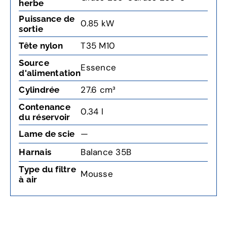
herbe
Puissance de
0.85 kW
sortie
T35 M10
Tête nylon
Source
Essence
d'alimentation
27.6 cm³
Cylindrée
Contenance
0.34 l
du réservoir
—
Lame de scie
Balance 35B
Harnais
Type du filtre
Mousse
à air