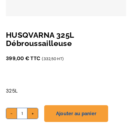
HUSQVARNA 325L
Débroussailleuse
399,00
€
TTC
(332,50 HT)
325L
Ajouter au panier
quantité
de
HUSQVARNA