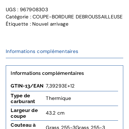
325L
UGS :
967908303
Débroussailleuse
Catégorie :
COUPE-BORDURE DEBROUSSAILLEUSE
Étiquette :
Nouvel arrivage
Informations complémentaires
Informations complémentaires
7,39293E+12
GTIN-13/EAN
Type de
Thermique
carburant
Largeur de
43.2 cm
coupe
Couteau à
Grass 255-3Grass 255-3