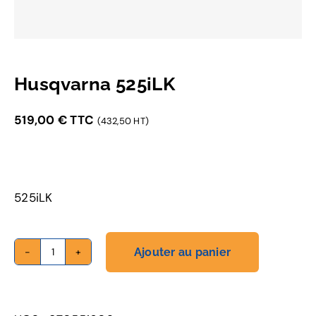
Husqvarna 525iLK
519,00
€
TTC
(432,50 HT)
525iLK
Ajouter au panier
quantité
de
Husqvarna
525iLK