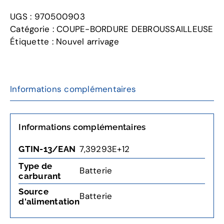
LC137i
UGS :
970500903
PACK
Catégorie :
COUPE-BORDURE DEBROUSSAILLEUSE
Tondeuse
Étiquette :
Nouvel arrivage
à
batterie
Informations complémentaires
Informations complémentaires
7,39293E+12
GTIN-13/EAN
Type de
Batterie
carburant
Source
Batterie
d'alimentation