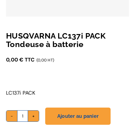
HUSQVARNA LC137i PACK
Tondeuse à batterie
0,00
€
TTC
(0,00 HT)
LC137i PACK
Ajouter au panier
quantité
de
HUSQVARNA