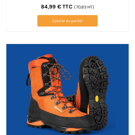
84,99
€
TTC
(70,83 HT)
Ajouter au panier