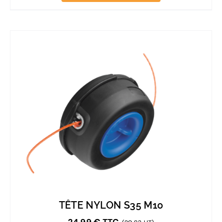
TÊTE NYLON S35 M10
24,99
€
TTC