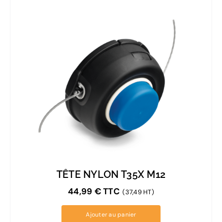
TÊTE NYLON T35X M12
44,99
€
TTC
(37,49 HT)
Ajouter au panier