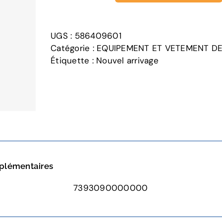
de
VISIÈRE
V300
UGS :
586409601
POUR
Catégorie :
EQUIPEMENT ET VETEMENT D
CASQUE
Étiquette :
Nouvel arrivage
TECHNICAL
plémentaires
7393090000000