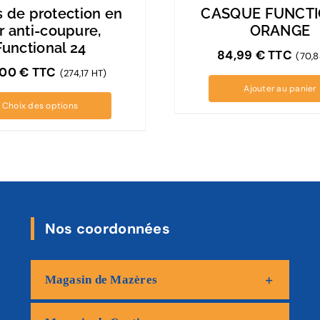
s de protection en
CASQUE FUNCT
r anti-coupure,
ORANGE
Functional 24
84,99
€
TTC
(70,8
,00
€
TTC
(274,17 HT)
Ajouter au panier
Choix des options
Nos coordonnées
Magasin de Mazères