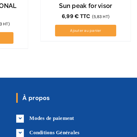
IONAL
Sun peak for visor
6,99
€
TTC
(5,83 HT)
3 HT)
Ajouter au panier
À propos
Modes de paiement
Conditions Générales