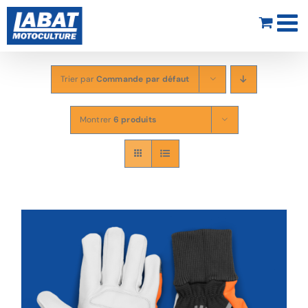
Passer
au
contenu
Trier par
Commande par défaut
Montrer
6 produits