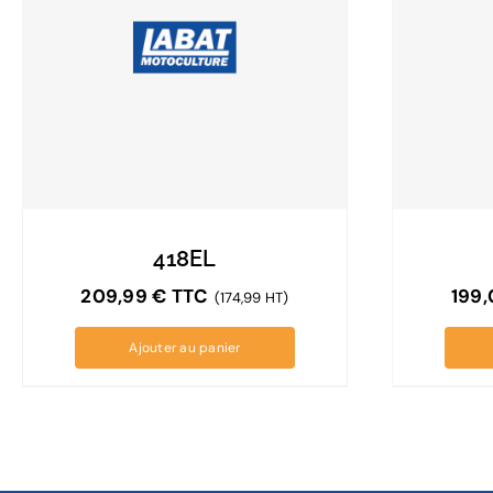
418EL
209,99
€
TTC
199
(174,99 HT)
Ajouter au panier