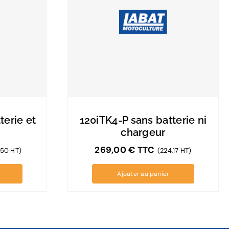
terie et
120iTK4-P sans batterie ni
chargeur
269,00
€
TTC
,50 HT)
(224,17 HT)
Ajouter au panier