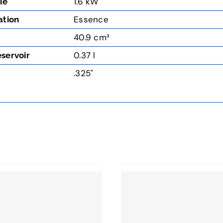
1.6 kW
ie
Essence
ation
40.9 cm³
0.37 l
servoir
.325"