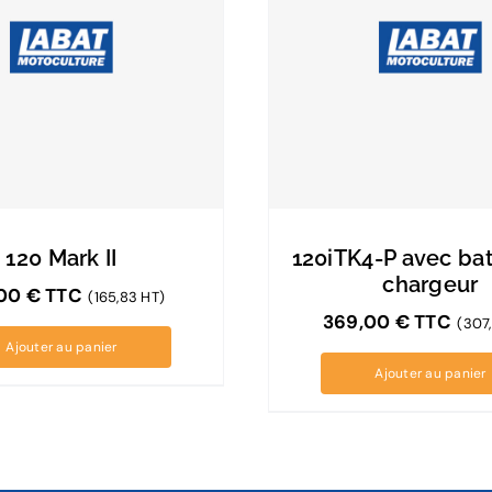
120 Mark II
120iTK4-P avec bat
chargeur
,00
€
TTC
(165,83 HT)
369,00
€
TTC
(307
Ajouter au panier
Ajouter au panier