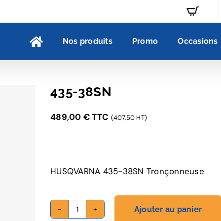
Nos produits
Promo
Occasions
435-38SN
489,00
€
TTC
(407,50 HT)
HUSQVARNA 435-38SN Tronçonneuse
Ajouter au panier
quantité