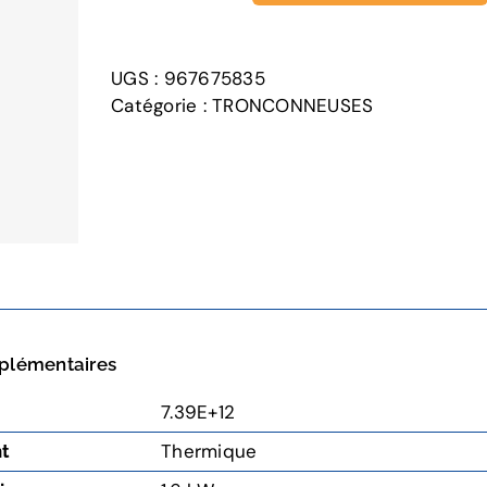
de
435-
38SN
UGS :
967675835
Catégorie :
TRONCONNEUSES
plémentaires
7.39E+12
Thermique
nt