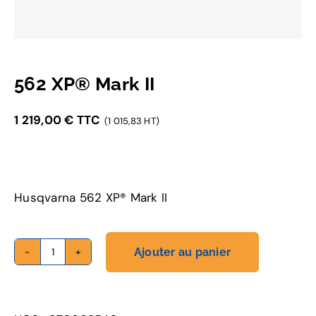
562 XP® Mark II
1 219,00
€
TTC
(1 015,83 HT)
Husqvarna 562 XP® Mark II
Ajouter au panier
quantité
de
562
XP®