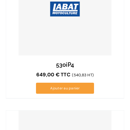
530iP4
649,00
€
TTC
(540,83 HT)
Ajouter au panier