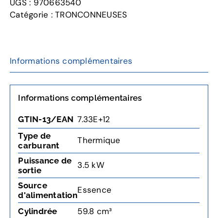
UGS :
970663540
Mark
Catégorie :
TRONCONNEUSES
II
Informations complémentaires
Informations complémentaires
7.33E+12
GTIN-13/EAN
Type de
Thermique
carburant
Puissance de
3.5 kW
sortie
Source
Essence
d'alimentation
59.8 cm³
Cylindrée