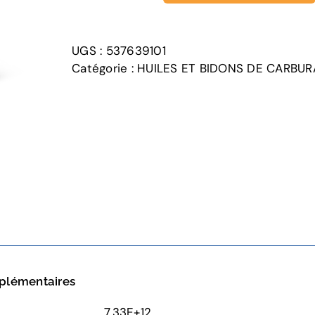
de
Fuel
can
UGS :
537639101
5
Catégorie :
HUILES ET BIDONS DE CARBU
liters,
black
plémentaires
7.33E+12