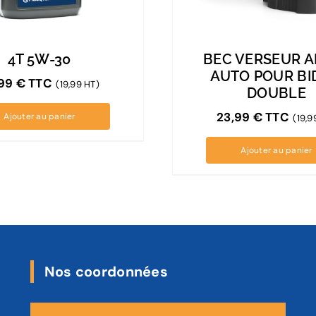
4T 5W-30
BEC VERSEUR A
AUTO POUR B
,99
€
TTC
(19,99 HT)
DOUBLE
23,99
€
TTC
Ajouter au panier
(19,9
Ajouter au panier
Nos coordonnées