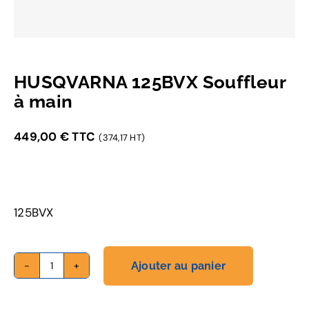
HUSQVARNA 125BVX Souffleur
à main
449,00
€
TTC
(374,17 HT)
125BVX
Ajouter au panier
quantité
de
HUSQVARNA