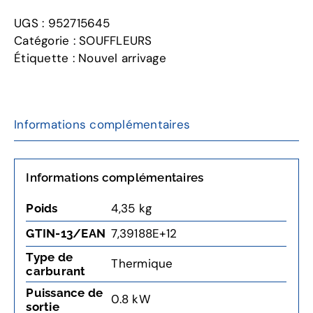
125BVX
UGS :
952715645
Souffleur
Catégorie :
SOUFFLEURS
à
Étiquette :
Nouvel arrivage
main
Informations complémentaires
Informations complémentaires
4,35 kg
Poids
7,39188E+12
GTIN-13/EAN
Type de
Thermique
carburant
Puissance de
0.8 kW
sortie