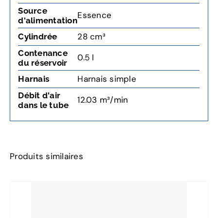
Source
Essence
d'alimentation
28 cm³
Cylindrée
Contenance
0.5 l
du réservoir
Harnais simple
Harnais
Débit d'air
12.03 m³/min
dans le tube
Produits similaires