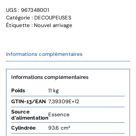
K970
UGS :
967348001
Découpeuse
Catégorie :
DECOUPEUSES
professionnelle
Étiquette :
Nouvel arrivage
Informations complémentaires
Informations complémentaires
11 kg
Poids
7,39309E+12
GTIN-13/EAN
Source
Essence
d'alimentation
93.6 cm³
Cylindrée