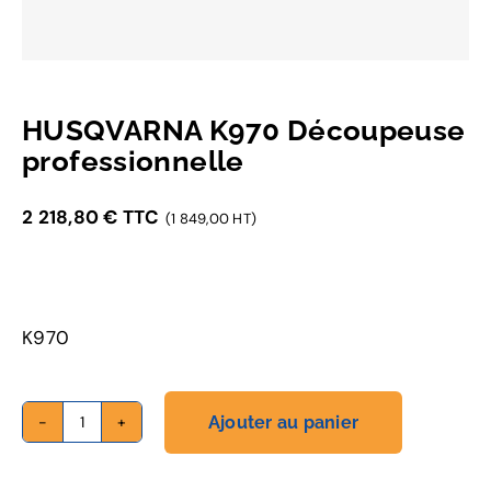
HUSQVARNA K970 Découpeuse
professionnelle
2 218,80
€
TTC
(1 849,00 HT)
K970
Ajouter au panier
quantité
de
HUSQVARNA