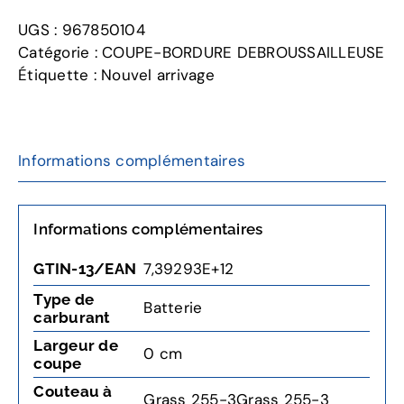
325iLK
UGS :
967850104
Bloc
Catégorie :
COUPE-BORDURE DEBROUSSAILLEUSE
moteur
Étiquette :
Nouvel arrivage
combi
à
batterie
Informations complémentaires
Informations complémentaires
7,39293E+12
GTIN-13/EAN
Type de
Batterie
carburant
Largeur de
0 cm
coupe
Couteau à
Grass 255-3Grass 255-3