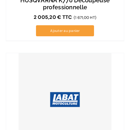
HUSQVARNA K770 Découpeuse
professionnelle
2 005,20
€
TTC
(1 671,00 HT)
Ajouter au panier