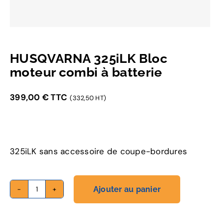
HUSQVARNA 325iLK Bloc
moteur combi à batterie
399,00
€
TTC
(332,50 HT)
325iLK sans accessoire de coupe-bordures
Ajouter au panier
quantité
de
HUSQVARNA