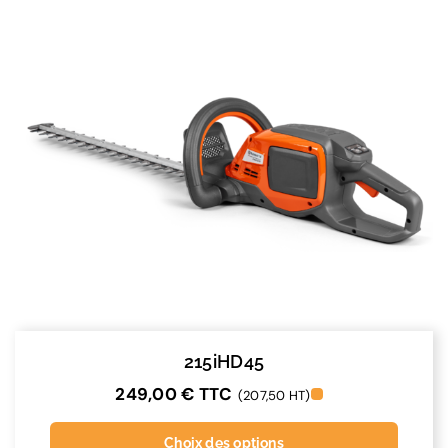
215iHD45
249,00
€
TTC
(207,50 HT)
Choix des options