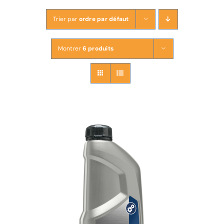
Trier par
ordre par défaut
Montrer
6 produits