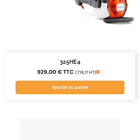
325HE4
929,00
€
TTC
(774,17 HT)
Ajouter au panier